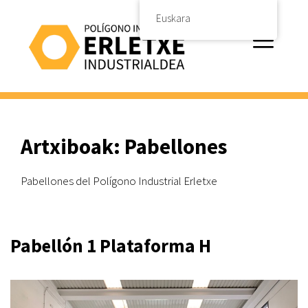
Edukira
Euskara
salto
egin
Menua
Artxiboak:
Pabellones
Pabellones del Polígono Industrial Erletxe
Pabellón 1 Plataforma H