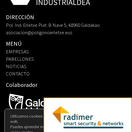
DIRECCIÓN
Pol. Ind. Erletxe Plat. B Nave 5, 48960 Galdakao
asociacion@poligonoerletxe.eus
MENÚ
EMPRESAS
PABELLONES
NOTICIAS
CONTACTO
Colaborador
Utilizamos cookies para ofrecerte la mejor experiencia en nuestra
web.
Puedes aprender más sobre qué cookies utilizamos o cambiarlas